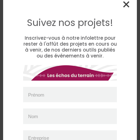
Partenaire(s) financier(s)
Suivez nos projets!
Inscrivez-vous à notre infolettre pour
Ministère de l'Emploi et de la Solidarité
sociale
rester à l'affût des projets en cours ou
à venir, de nos derniers outils publiés
ou des événements à venir.
Partenaire(s) du projet
Prénom
Cultive ton avenir
Groupe Pro-Vert
Nom
Jeunes au travail
Entreprise