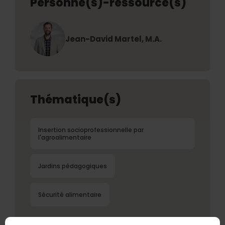
Personne(s)-ressource(s)
Jean-David Martel, M.A.
Thématique(s)
Insertion socioprofessionnelle par
l'agroalimentaire
Jardins pédagogiques
Sécurité alimentaire