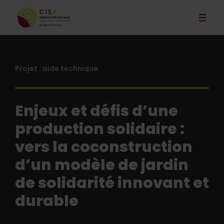
Nos services
Actualités
Projet : aide technique
Publications et outils
Enjeux et défis d’une
Nos projets
production solidaire :
Événements
vers la coconstruction
L’organisation
d’un modèle de jardin
Contact
de solidarité innovant et
durable
English