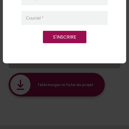
La Manne Rouge
Courriel
*
Les Jardins Filonsème
Les Maraîchers du Coeur
S'INSCRIRE
Plateforme bioalimentaire boréale
Solidar
Télécharger la fiche du projet